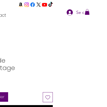
Se connecter
act
de
otage
ier